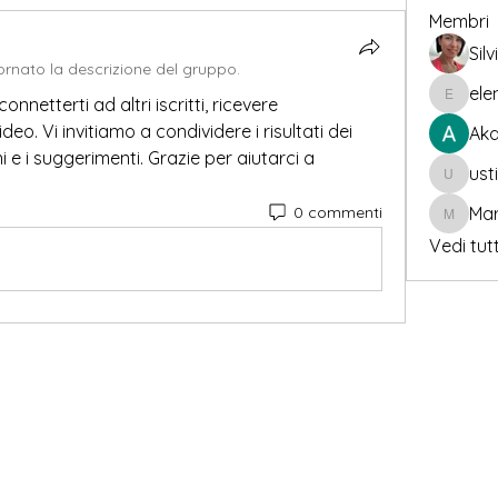
Membri
Silv
rnato la descrizione del gruppo.
ele
netterti ad altri iscritti, ricevere 
elenacor
o. Vi invitiamo a condividere i risultati dei 
Aka
i e i suggerimenti. Grazie per aiutarci a 
ust
usticap
0 commenti
Mar
Mario Fe
Vedi tutt