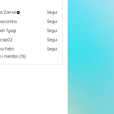
ia Zarroli
Segui
nacortino
Segui
tino
sh Tyagi
Segui
icap02
Segui
02
io Felici
Segui
lici
i i membri (16)