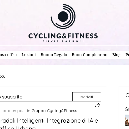
osa offro
Lezioni
Buono Regalo
Buon Compleanno
Blog
P
to.
o suggerito
Iscriviti
Gr
icato un post in
Gruppo Cycling&Fitness
radali Intelligenti: Integrazione di IA e
raffico Urbano