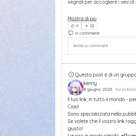
segnali per accogliere i veicoli
Mostra di più
0
0 commenti
Write a comment...
Questo post è di un grupp
kenny
8 giugno 2025
·
ha pubbli
Il tuo link, in tutto il mondo - pe
Ciao!
Sono specializzata nella pubblic
Se volete che il vostro link rag
giusto!
Lavoro in modo rapido, efficien