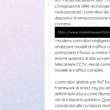
L'integrazione delle tecnologie d
rivoluzionando i controllori dei
dispositivi di temporizzazione in
connessi. 
I moderni controllori intelligen
analizzare modelli di traffico 
ottimizzano il flusso su intere 
enormi quantità di dati provenient
telecamere CCTV, veicoli connes
modelli di traffico completi.
I controllori abilitati per l'IoT 
framework di smart city più am
dell'infrastruttura come l'illumi
reti di trasporto pubblico. Qu
coordinate alle condizioni mute