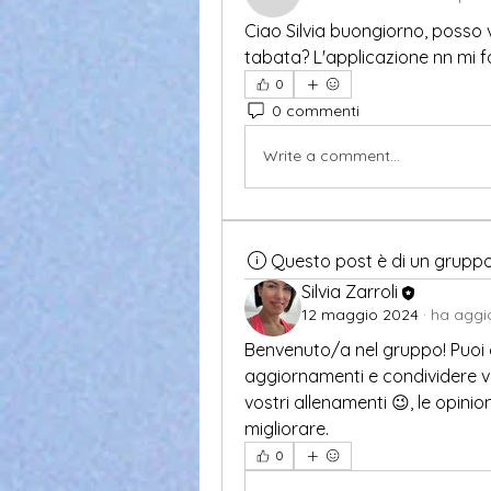
Ciao Silvia buongiorno, posso ve
tabata? L'applicazione nn mi f
0
0 commenti
Write a comment...
Questo post è di un grupp
Silvia Zarroli
12 maggio 2024
·
ha aggio
Benvenuto/a nel gruppo! Puoi con
aggiornamenti e condividere vide
vostri allenamenti 😉, le opinion
migliorare.
0