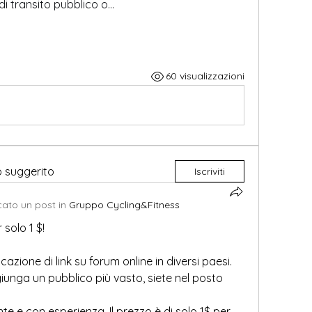
 di transito pubblico o…
60 visualizzazioni
o suggerito
Iscriviti
cato un post in
Gruppo Cycling&Fitness
r solo 1 $!
azione di link su forum online in diversi paesi. 
giunga un pubblico più vasto, siete nel posto 
te e con esperienza. Il prezzo è di solo 1$ per 