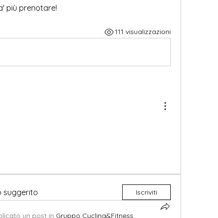
a' più prenotare!
111 visualizzazioni
o suggerito
Iscriviti
licato un post in
Gruppo Cycling&Fitness