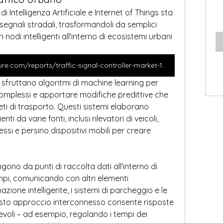
i Intelligenza Artificiale e Internet of Things sta 
 segnali stradali, trasformandoli da semplici 
 nodi intelligenti all'interno di ecosistemi urbani 
https://www.marketresearchfuture.com/reports/traffic-signal-controller-market-12000
ti sfruttano algoritmi di machine learning per 
complessi e apportare modifiche predittive che 
reti di trasporto. Questi sistemi elaborano 
i da varie fonti, inclusi rilevatori di veicoli, 
si e persino dispositivi mobili per creare 
fungono da punti di raccolta dati all'interno di 
pi, comunicando con altri elementi 
nazione intelligente, i sistemi di parcheggio e le 
esto approccio interconnesso consente risposte 
voli – ad esempio, regolando i tempi dei 