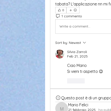
tabata? L'applicazione nn mi f
0
1 commento
Write a comment...
Sort by:
Newest
Silvia Zarroli
Feb 21, 2025
Ciao Mario
Si vieni ti aspetto 😉
Like
Questo post è di un grupp
Mario Felici
21 febbraio 2025
·
ha pubb
Mario Felici