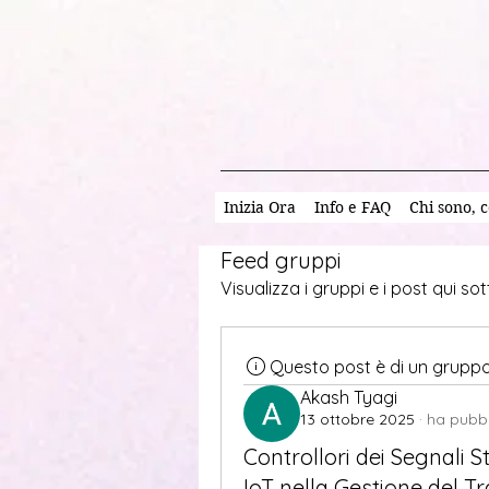
Inizia Ora
Info e FAQ
Chi sono, c
Feed gruppi
Visualizza i gruppi e i post qui sot
Questo post è di un grupp
Akash Tyagi
13 ottobre 2025
·
ha pubbl
Controllori dei Segnali St
IoT nella Gestione del T