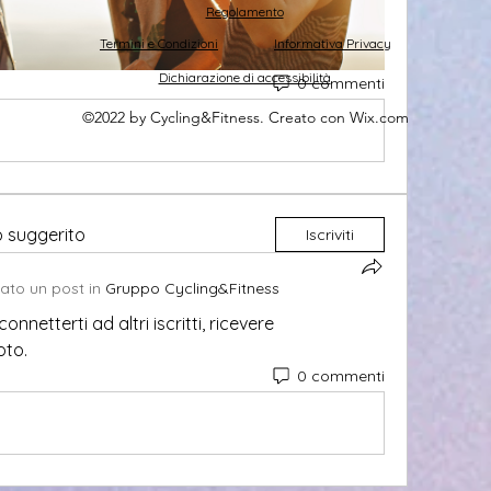
Regolamento
Termini e Condizioni
Informativa Privacy
Dichiarazione di accessibilità
0 commenti
©2022 by Cycling&Fitness. Creato con Wix.com
o suggerito
Iscriviti
ato un post in
Gruppo Cycling&Fitness
netterti ad altri iscritti, ricevere 
oto.
0 commenti