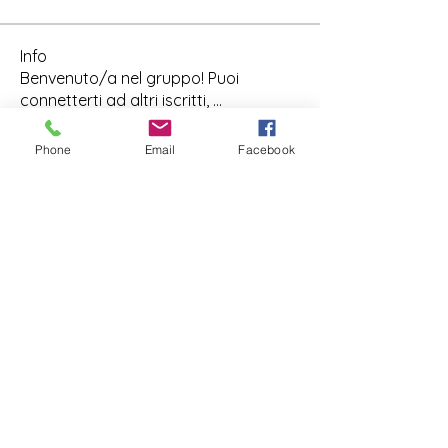
Info
Benvenuto/a nel gruppo! Puoi
connetterti ad altri iscritti,
...
Continua a Leggere
Phone
Email
Facebook
Membri
Silvia Zarroli
Segui
elenacortino
Segui
elenacortino
Akash Tyagi
Segui
usticap02
Segui
usticap02
Mario Felici
Segui
Mario Felici
Vedi tutti i membri (16)