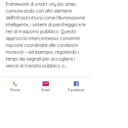
framework di smart city più ampi, 
comunicando con altri elementi 
dell'infrastruttura come l'illuminazione 
intelligente, i sistemi di parcheggio e le 
reti di trasporto pubblico. Questo 
approccio interconnesso consente 
risposte coordinate alle condizioni 
mutevoli – ad esempio, regolando i 
tempi dei segnali per accogliere i 
veicoli di transito pubblico o…
Mostra di più
Info
Benvenuto/a nel gruppo! Puoi
0
Phone
Email
Facebook
connetterti ad altri iscritti,
...
0
59
Continua a Leggere
kenny
Membri
8 giugno 2025
Il tuo link, in tutto il mondo - per solo 1 
Silvia Zarroli
Segui