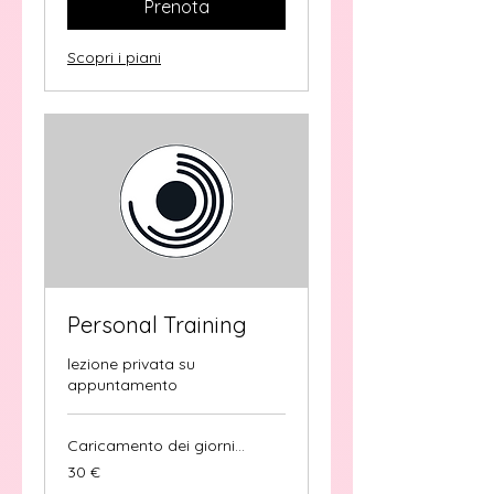
Prenota
Scopri i piani
Personal Training
lezione privata su
appuntamento
Caricamento dei giorni...
30
30 €
euro