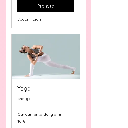
Prenota
Scopri i piani
Yoga
energia
Caricamento dei giorni...
10
10 €
euro