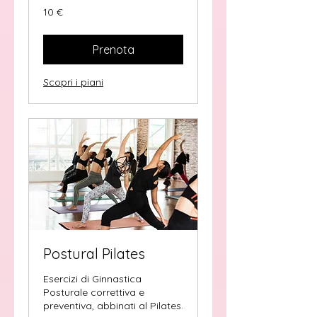
10
10 €
euro
Prenota
Scopri i piani
Postural Pilates
Esercizi di Ginnastica
Posturale correttiva e
preventiva, abbinati al Pilates.