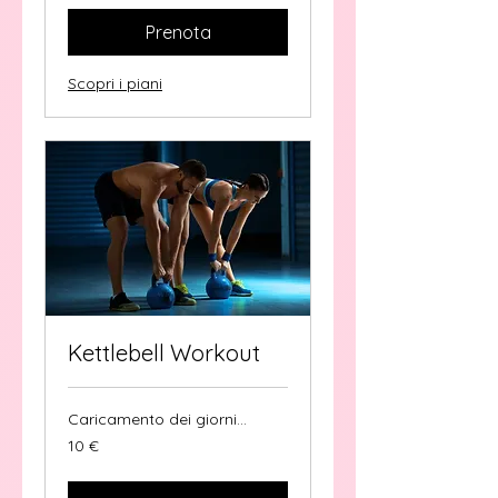
Prenota
Scopri i piani
Kettlebell Workout
Caricamento dei giorni...
10
10 €
euro