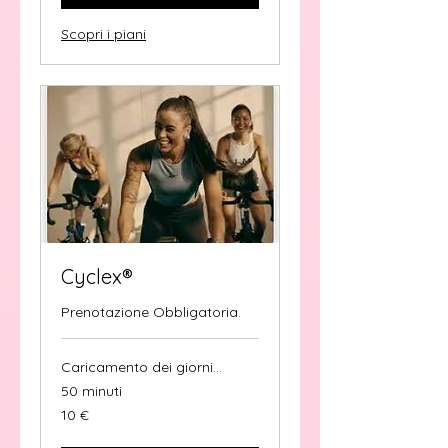
Scopri i piani
Cyclex®
Prenotazione Obbligatoria.
Caricamento dei giorni...
50 minuti
10
10 €
euro