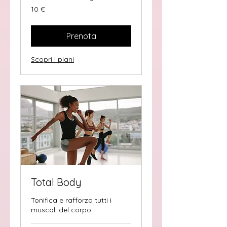
10
10 €
euro
Prenota
Scopri i piani
Total Body
Tonifica e rafforza tutti i
muscoli del corpo.