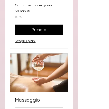
Caricamento dei giorni...
50 minuti
10
10 €
euro
Prenota
Scopri i piani
Massaggio