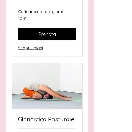
Caricamento dei giorni...
10
10 €
euro
Prenota
Scopri i piani
Ginnastica Posturale