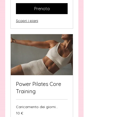
Prenota
Scopri i piani
Power Pilates Core
Training
Caricamento dei giorni...
10
10 €
euro