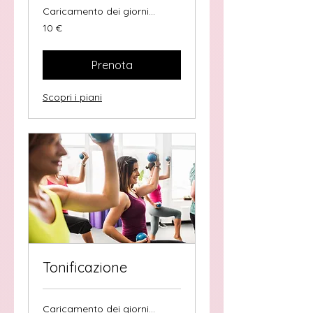
Caricamento dei giorni...
10
10 €
euro
Prenota
Scopri i piani
Tonificazione
Caricamento dei giorni...