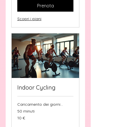
Prenota
Scopri i piani
Indoor Cycling
Caricamento dei giorni...
50 minuti
10
10 €
euro