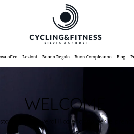
osa offro
Lezioni
Buono Regalo
Buon Compleanno
Blog
P
WELCOME
sta pagina troverai il calendario per le prenot