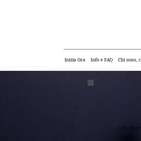
Inizia Ora
Info e FAQ
Chi sono, c
In que