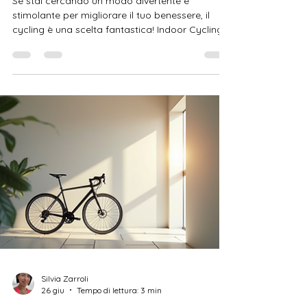
Se stai cercando un modo divertente e
stimolante per migliorare il tuo benessere, il
cycling è una scelta fantastica! Indoor Cycling
(conosciuto come Spinning) o Cycling Musicale
(conosciuto come Cyclex), queste attività
stanno conquistando sempre più appassionati,
e non è difficile capire il perché. Pedalare in
gruppo è un modo efficace per mantenersi in
forma e ritrovare energia. Vuoi scoprire come il
cycling può trasformare la tua routine
quotidiana? Seguimi in questo viag
Silvia Zarroli