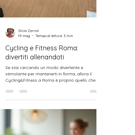
Silvia Zarroli
19 mag
Tempo di lettura: 3 min
Cycling e Fitness Roma:
divertiti allenandoti
Se stai cercando un modo divertente e
stimolante per mantenerti in forma, allora il
Cycling&Fitness a Roma è proprio quello che fa
per te! Immagina di pedalare o di allenarti in un
ambiente accogliente e motivante, dove ogni
sessione è un mix di energia, musica e
benessere. Ti va di scoprire come trasformare il