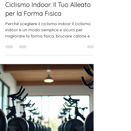
26 giu
Tempo di lettura: 3 min
Ciclismo Indoor: Il Tuo Alleato
per la Forma Fisica
Perché scegliere il ciclismo indoor Il ciclismo
indoor è un modo semplice e sicuro per
migliorare la forma fisica, bruciare calorie e
aumentare la resistenza cardiovascolare. Non
devi preoccuparti del traffico, del meteo o della
sicurezza stradale. Puoi allenarti quando vuoi,
anche in spazi ridotti. Inoltre, il ciclismo indoor
permette di personalizzare l’allenamento in
base ai tuoi obiettivi. Vuoi dimagrire? Puoi fare
sessioni ad alta intensità. Vuoi migliorare la
resistenza