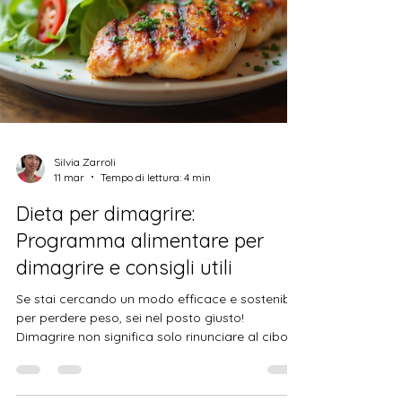
rilassarti e prenderti cura di te. In questo
articolo ti guiderò passo passo, condividendo
esperienze e suggerimenti per aiutarti a
scegliere la palestra che fa per te. Perché
Scegliere la Palestra Giusta è Fondamentale
Scegliere la palestr
Silvia Zarroli
11 mar
Tempo di lettura: 4 min
Dieta per dimagrire:
Programma alimentare per