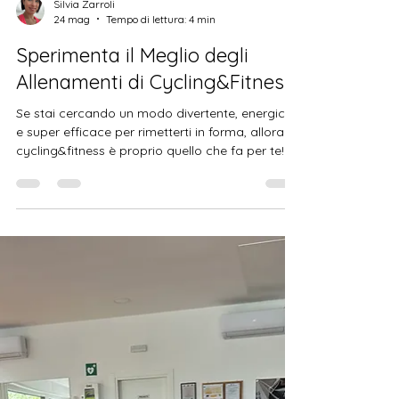
Silvia Zarroli
24 mag
Tempo di lettura: 4 min
Sperimenta il Meglio degli
Allenamenti di Cycling&Fitness
Se stai cercando un modo divertente, energico
e super efficace per rimetterti in forma, allora il
cycling&fitness è proprio quello che fa per te!
Immagina di pedalare a ritmo di musica,
circondato da persone motivate, in un
ambiente accogliente e professionale. A Roma,
questa esperienza è diventata una vera e
propria tendenza, e io sono qui per raccontarti
tutto quello che devi sapere per iniziare subito. Il
bello di cycling&fitness è che si adatta a tutti:
principianti, espe