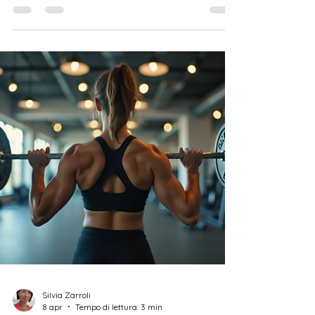
Se stai cercando un modo efficace e sicuro per
perdere peso, sei nel posto giusto! Dimagrire
non è solo una questione di forza di volontà o
diete drastiche. Spesso, il segreto sta nel
ricevere il giusto supporto professionale. Ecco
perché affidarsi agli esperti per dimagrire può
fare la differenza nel tuo percorso verso il
benessere. Perché scegliere la mia piccola
palestra? Perché ci sono lezioni pensate proprio
per questo obiettivo, con insegnanti che ti
spiegano passo dopo