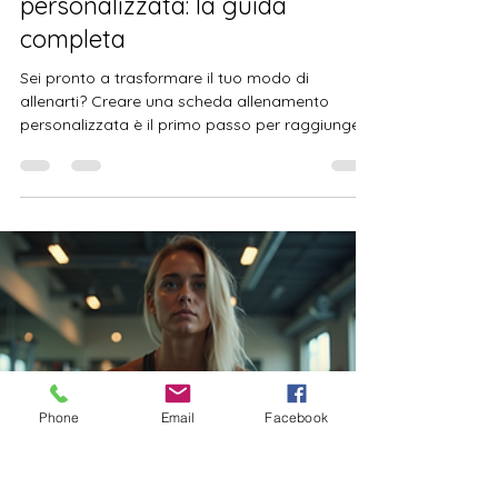
Silvia Zarroli
11 mar
Tempo di lettura: 3 min
Creare scheda allenamento
personalizzata: la guida
completa
Sei pronto a trasformare il tuo modo di
allenarti? Creare una scheda allenamento
personalizzata è il primo passo per raggiungere
i tuoi obiettivi di fitness in modo efficace e
divertente. Non importa se sei un principiante o
un atleta esperto: avere un piano su misura ti
Phone
Email
Facebook
aiuta a mantenere la motivazione alta e a
vedere risultati concreti. In questo articolo ti
guiderò passo dopo passo su come costruire la