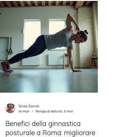
e super efficace per rimetterti in forma, i corsi di
cycling e fitness a Roma sono proprio quello
che fa per te! Immagina di pedalare a ritmo di
musica, circondato da persone motivate come
te, mentre bruci calorie e migliori la tua
resistenza. Ti sembra un sogno? Ti assicuro che
è realtà, e oggi ti racconto tutto quello che devi
sapere per iniziare questa avventura. Perché
scegliere i corsi cycling e fitness a Roma? Roma
è una cit