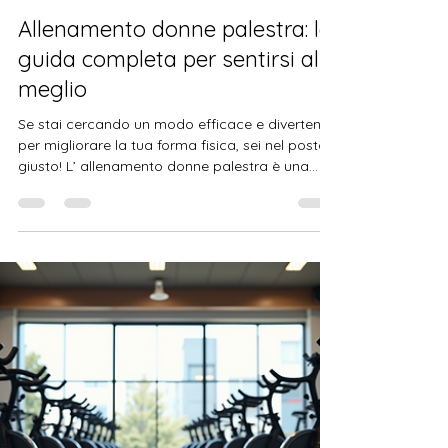
Silvia Zarroli
8 apr
Tempo di lettura: 3 min
Allenamento donne palestra: la
guida completa per sentirsi al
meglio
Se stai cercando un modo efficace e divertente
per migliorare la tua forma fisica, sei nel posto
giusto! L’ allenamento donne palestra è una
scelta fantastica per chi vuole prendersi cura
del proprio corpo, aumentare l’energia e sentirsi
più sicura ogni giorno. In questo articolo ti
racconterò tutto quello che ho imparato sul
mondo del fitness femminile in palestra, con
consigli pratici e motivanti. Pronta a scoprire
come iniziare? Andiamo! Perché scegliere
l’allenamento don