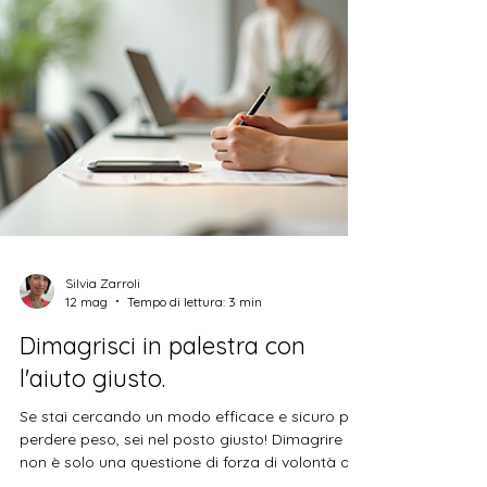
tuo allenamento in un momento di puro
divertimento? Seguimi in questo viaggio tra bici,
sudore e sorrisi! Perché scegliere
Cycling&Fitness a Roma? Roma non è solo stor
Silvia Zarroli
12 mag
Tempo di lettura: 3 min
Dimagrisci in palestra con
l'aiuto giusto.