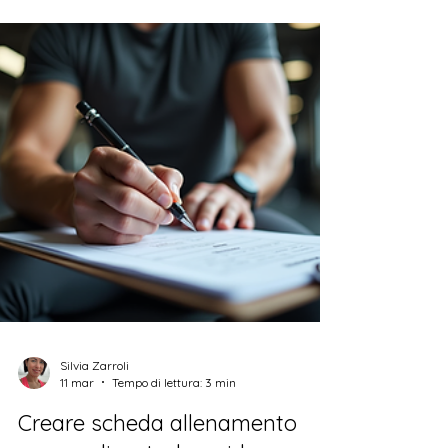
dimagrire e consigli utili
Se stai cercando un modo efficace e sostenibile
per perdere peso, sei nel posto giusto!
Dimagrire non significa solo rinunciare al cibo o
seguire diete drastiche. Si tratta di adottare un
programma alimentare per dimagrire
equilibrato, che ti aiuti a raggiungere i tuoi
obiettivi senza stress e con piacere. In questo
articolo ti guiderò passo passo con consigli
pratici, esempi concreti e suggerimenti facili da
mettere in pratica ogni giorno. Perché non
iniziare subito? La str