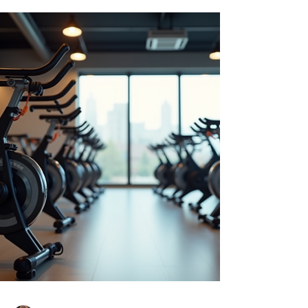
appassionati grazie ai suoi numerosi benefici e
alla possibilità di allenarsi in un ambiente
stimolante e sicuro. Ti racconto tutto quello che
devi sapere per iniziare e perché dovresti
provarlo subito. Perché scegliere l'indoor
cycling? L'indoor cycling è molto più di una
semplice pedalata su u