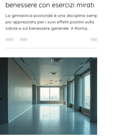
Silvia Zarroli
16 mar
Tempo di lettura: 3 min
Benefici della ginnastica
posturale a Roma: migliorare il
benessere con esercizi mirati
La ginnastica posturale è una disciplina sempre
più apprezzata per i suoi effetti positivi sulla
salute e sul benessere generale. A Roma,
questa pratica sta guadagnando popolarità
grazie alla sua efficacia nel prevenire e alleviare
dolori muscolari e articolari, migliorare la
postura e aumentare la qualità della vita. In
questo articolo esploreremo i principali benefici
della ginnastica posturale, come si svolge,
quanto può costare un mese di allenamento e
perché scegliere Ro