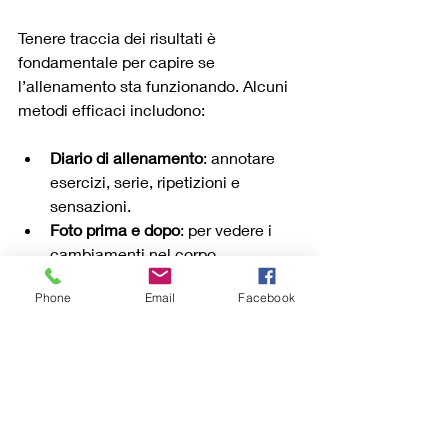
Tenere traccia dei risultati è 
fondamentale per capire se 
l’allenamento sta funzionando. Alcuni 
metodi efficaci includono:
Diario di allenamento
: annotare 
esercizi, serie, ripetizioni e 
sensazioni.
Foto prima e dopo
: per vedere i 
cambiamenti nel corpo.
Misurazioni corporee
: 
Phone
Email
Facebook
circonferenza vita, fianchi, cosce.
Test di performance
: valutare la 
resistenza, la forza e la flessibilità.
Mantenere alta la motivazione è 
altrettanto importante. Per farlo, si 
possono fissare obiettivi realistici, 