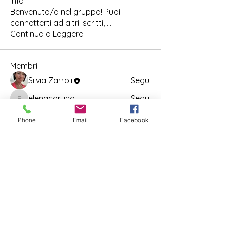
Info
Benvenuto/a nel gruppo! Puoi
connetterti ad altri iscritti,
...
Continua a Leggere
Membri
Silvia Zarroli
Segui
elenacortino
Segui
elenacortino
Akash Tyagi
Segui
Phone
Email
Facebook
usticap02
Segui
usticap02
Mario Felici
Segui
Mario Felici
Vedi tutti i membri (16)
info@cyclingandfitness.net