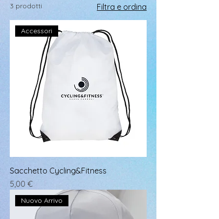
3 prodotti
Filtra e ordina
Accessori
Sacchetto Cycling&Fitness
Prezzo
5,00 €
Nuovo Arrivo