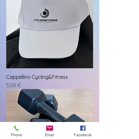
Cappellino Cycling&Fitness
Prezzo
5,00 €
Phone
Email
Facebook