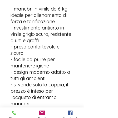
- manubri in vinile da 6 kg
ideale per allenamento di
forza e tonificazione
- rivestimento antiurto in
vinile grigio scuro, resistente
a urti e graffi
- presa confortevole e
sicura
- facile da pulire per
mantenere igiene
- design moderno adatto a
tutti gli ambienti
- si vende solo la coppia, il
prezzo è inteso per
l'acquisto di entrambi i
manubri.
- no spedizione
- no resi