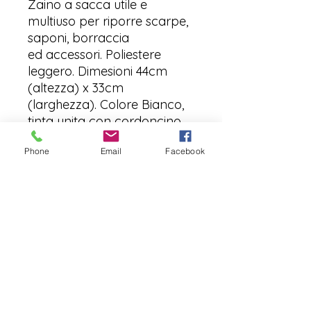
Zaino a sacca utile e
multiuso per riporre scarpe,
saponi, borraccia
ed accessori. Poliestere
leggero. Dimesioni 44cm
(altezza) x 33cm
(larghezza). Colore Bianco,
tinta unita con cordoncino
nero e logo Cycling&Fitness.
Phone
Email
Facebook
Politica dei prodotti
Questo prodotto è disponibile in
palestra ed è possibile ritirarlo dal
giorno successivo al pagamento.
Quando non disponibile, è possibile
inviare la richiesta di preordine via
info@cyclingandfitness.net
mail, scrivendo in oggetto
"preordine (nome del
Regolamento