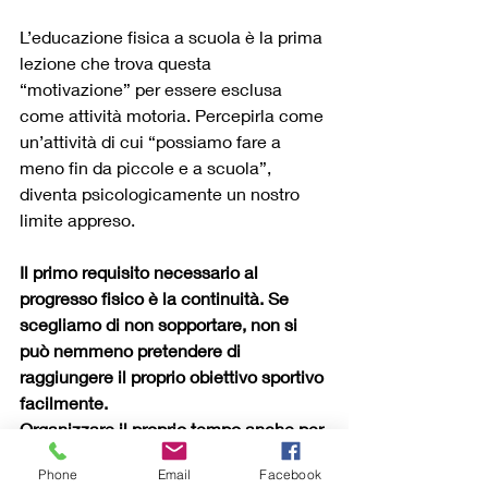
L’educazione fisica a scuola è la prima 
lezione che trova questa 
“motivazione” per essere esclusa 
come attività motoria. Percepirla come 
un’attività di cui “possiamo fare a 
meno fin da piccole e a scuola”, 
diventa psicologicamente un nostro 
limite appreso. 
Il primo requisito necessario al 
progresso fisico è la continuità. Se 
scegliamo di non sopportare, non si 
può nemmeno pretendere di 
raggiungere il proprio obiettivo sportivo 
facilmente.
Organizzare il proprio tempo anche per 
l’attività sportiva è fondamentale per la 
Phone
Email
Facebook
riuscita. 