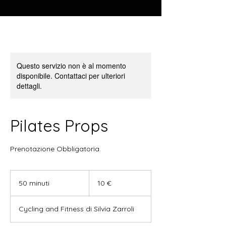
Questo servizio non è al momento
disponibile. Contattaci per ulteriori
dettagli.
Pilates Props
Prenotazione Obbligatoria.
10
euro
50 minuti
5
10 €
0
m
Cycling and Fitness di Silvia Zarroli
i
n