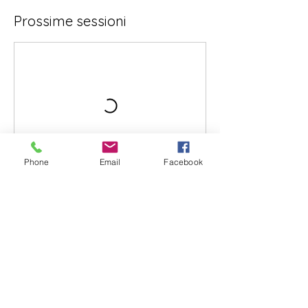
Prossime sessioni
Phone
Email
Facebook
Regole di annullamento
Politica sulle prenotazioni:
- Le prenotazioni chiudono 2 ore prima
della lezione.
- Si potrà cancellare la prenotazione fino
ad 2 ora prima dell’inizio.
- Si potrà riprogrammare la prenotazione
fino a 2 ora prima dell’inizio.