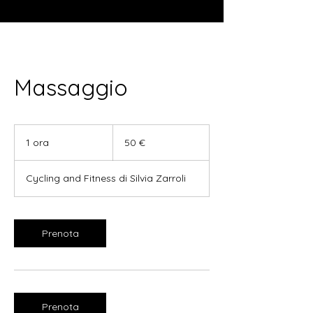
Massaggio
50
euro
1 ora
1
50 €
o
r
Cycling and Fitness di Silvia Zarroli
Prenota
Prenota