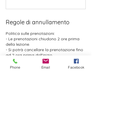
Regole di annullamento
Politica sulle prenotazioni:
- Le prenotazioni chiudono 2 ore prima
della lezione.
- Si potrà cancellare la prenotazione fino
ad 2 ora prima dell’inizio.
- Si potrà riprogrammare la prenotazione
fino a 2 ora prima dell’inizio.
Phone
Email
Facebook
Vi ringraziamo anche per la puntualità
che vorrete riservarci.
Dettagli di contatto
Via Bepi Romagnoni, 65, 00125 Roma RM,
Italia