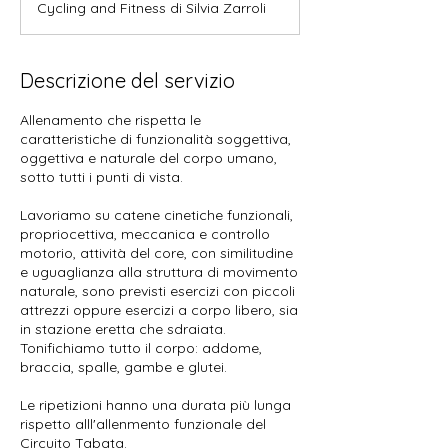
Cycling and Fitness di Silvia Zarroli
i
n
u
t
Descrizione del servizio
i
Allenamento che rispetta le
caratteristiche di funzionalità soggettiva,
oggettiva e naturale del corpo umano,
sotto tutti i punti di vista.
Lavoriamo su catene cinetiche funzionali,
propriocettiva, meccanica e controllo
motorio, attività del core, con similitudine
e uguaglianza alla struttura di movimento
naturale, sono previsti esercizi con piccoli
attrezzi oppure esercizi a corpo libero, sia
in stazione eretta che sdraiata.
Tonifichiamo tutto il corpo: addome,
braccia, spalle, gambe e glutei.
Le ripetizioni hanno una durata più lunga
rispetto alll'allenmento funzionale del
Circuito Tabata.