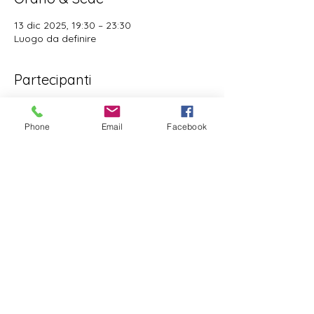
13 dic 2025, 19:30 – 23:30
Luogo da definire
Partecipanti
+ 3 altri partecipanti
Phone
Email
Facebook
Condividi questo evento
info@cyclingandfitness.net
Regolamento
Termini e Condizioni