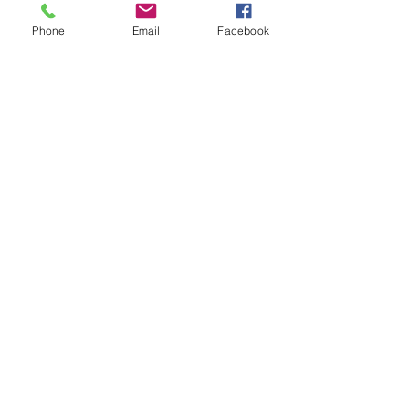
serata.
Phone
Email
Facebook
Prenota il tuo posto, non puoi mancare!
Evento riservato agli utenti della palestra, 
è possibile portare un'amico/a.
Condividi questo evento
info@cyclingandfitness.net
Regolamento
Termini e Condizioni
Informativa Privacy