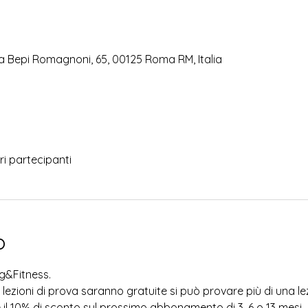
a Bepi Romagnoni, 65, 00125 Roma RM, Italia
tri partecipanti
o
g&Fitness.
le lezioni di prova saranno gratuite si può provare più di una 
il 10% di sconto sul prossimo abbonamento di 3, 6 o 13 mesi. 