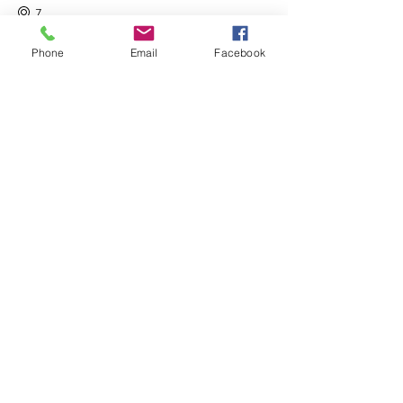
7
Phone
Email
Facebook
Mostra tutti
Altri 8 elementi disponibili
Condividi questo evento
info@cyclingandfitness.net
Regolamento
Termini e Condizioni