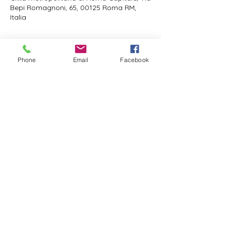
Bepi Romagnoni, 65, 00125 Roma RM,
Italia
Phone
Email
Facebook
Condividi questo evento
info@cyclingandfitness.net
Regolamento
Termini e Condizioni
Informativa Privacy
Dichiarazione di accessibilità
©2022 by Cycling&Fitness. Creato con Wix.com