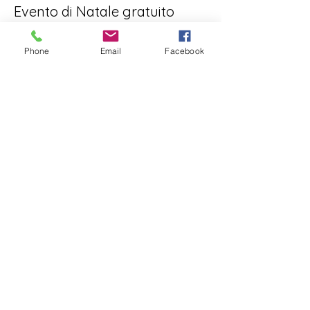
Evento di Natale gratuito
Scopri di più
Phone
Email
Facebook
Prezzo
0,00 €
Condividi questo evento
info@cyclingandfitness.net
Regolamento