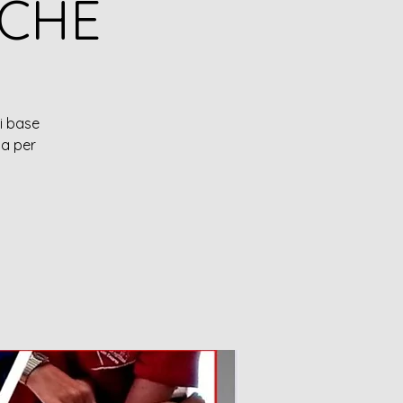
ICHE
di base
la per