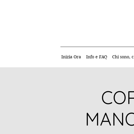
Inizia Ora
Info e FAQ
Chi sono, c
COR
MANO