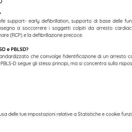
?
ife support- early defibrillation, supporto di base delle funzio
segna a soccorrere i soggetti colpiti da arresto cardiac
re (RCP) e la defibrillazione precoce. 
LSD e PBLSD?
andardizzato che coinvolge l'identificazione di un arresto ca
rso PBLS-D segue gli stessi principi, ma si concentra sulla risp
 delle tue impostazioni relative a Statistiche e cookie funzi