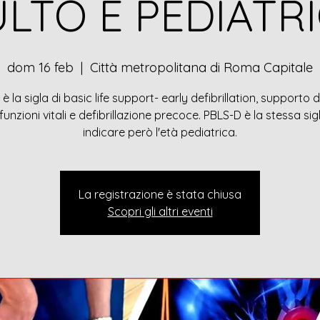
LTO E PEDIATR
dom 16 feb
  |  
Città metropolitana di Roma Capitale
è la sigla di basic life support- early defibrillation, supporto 
 funzioni vitali e defibrillazione precoce. PBLS-D è la stessa sig
indicare però l'età pediatrica.
La registrazione è stata chiusa
Scopri gli altri eventi