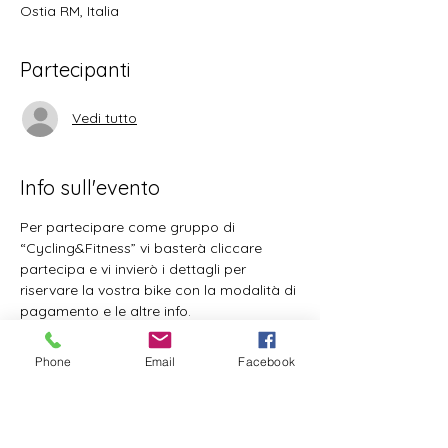
Ostia RM, Italia
Partecipanti
Vedi tutto
Info sull'evento
Per partecipare come gruppo di  
“Cycling&Fitness” vi basterà cliccare 
partecipa e vi invierò i dettagli per 
riservare la vostra bike con la modalità di 
pagamento e le altre info.
L’organizzazione dell’evento è 
interamente a cura di ICYFF. 
Phone
Email
Facebook