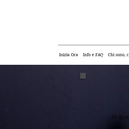
Inizia Ora
Info e FAQ
Chi sono, c
In que