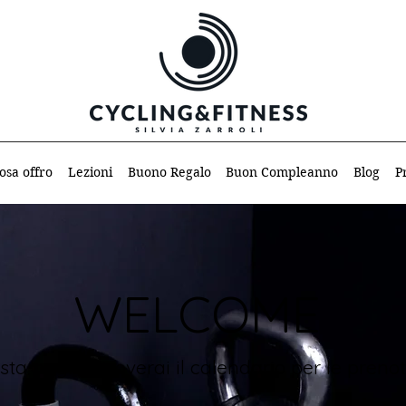
osa offro
Lezioni
Buono Regalo
Buon Compleanno
Blog
P
WELCOME
sta pagina troverai il calendario per le prenot