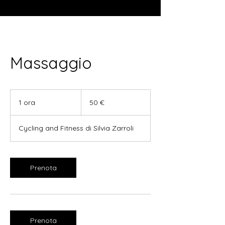
Massaggio
50
euro
1 ora
1
50 €
o
r
Cycling and Fitness di Silvia Zarroli
Prenota
Prenota