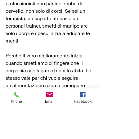
professionisti che parlino anche di 
cervello, non solo di corpi. Se sei un 
terapista, un esperto fitness o un 
personal trainer, smetti di manipolare 
solo i corpi e i pesi. Inizia a educare le 
menti. 
Perché il vero miglioramento inizia 
quando smettiamo di fingere che il 
corpo sia scollegato da chi lo abita. Lo 
stesso vale per chi vuole seguire 
un’alimentazione sana e perseguire 
obiettivi fisici a lungo termine senza le 
scorciatoie e le comodità del business 
Phone
Email
Facebook
del mondo estetico.
Ci sono risultati veri e duraturi che 
costano molto meno e dipendono da 
abitudini sane. Riparti sempre dalla tua 