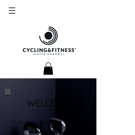
WELCOME
In questa pagina troverai
il calendario per le